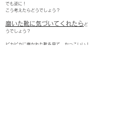
でも逆に！
こう考えたらどうでしょう？
磨いた靴に気づいてくれたら
ど
うでしょう？
ピカピカに磨かれた靴を見て、
かっこいい！
この人細かいところまで気が
とか、
使える人
なんだなと思われるでしょう。
お客様からのお話でも、結婚式に参列すると
きに鏡面磨きされた靴で行ったときに、みん
なから気づいてもらえたそうです。
それぐらい意外と見られています。
たかが、足元、されど足
元。