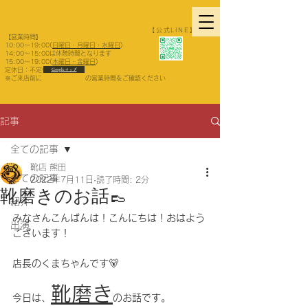
【公式LINE】
【営業時間】
10:00〜19:00(
日曜日・月曜日・水曜日
)
14:00〜15:00は休憩時間となります
15:00～19:00(
木曜日・金曜日
)
​定休日：不定休
Googleマップ
​※ご来店前に の営業時間をご確認ください
記事
全ての記事
靴店 熊田
全ての記事
2022年7月11日
読了時間: 2分
靴磨きのお話👞
紹介
みなさんこんばんは！こんにちは！おはよう
出演
ございます！
店長のくまちゃんです
🐻
靴磨き
今日は、
のお話です。