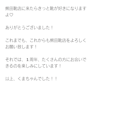
熊田靴店に来たらきっと靴が好きになります
よ♡
ありがとうございました！
これまでも、これからも熊田靴店をよろしく
お願い致します！
それでは、１周年、たくさんの方にお会いで
きるのを楽しみにしています！
以上、くまちゃんでした！！
トップページ
に１周年記念動画をアップして
ます…
みてね。笑
【熊田靴店】
OPEN11 :00
CLOSE20 :00