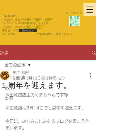
【公式LINE】
【営業時間】
10:00〜19:00(
日曜日・月曜日・水曜日
)
14:00〜15:00は休憩時間となります
15:00～19:00(
木曜日・金曜日
)
​定休日：不定休
Googleマップ
​※ご来店前に の営業時間をご確認ください
記事
全ての記事
靴店 熊田
全ての記事
2022年8月13日
読了時間: 2分
１周年を迎えます。
紹介
熊田靴店店主のくまちゃんです🐻
出演
熊田靴店は8月14日で１周年を迎えます。
今日は、みなさまにお礼のブログを書こうと
思います。